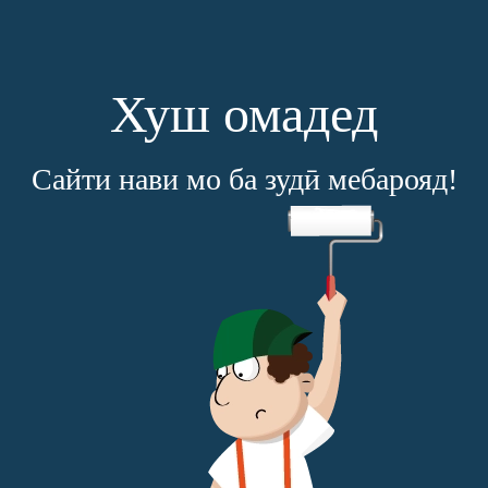
Хуш омадед
Сайти нави мо ба зудӣ мебарояд!