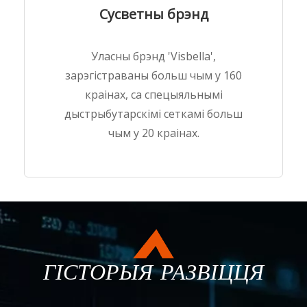
Сусветны брэнд
Уласны брэнд 'Visbella',
зарэгістраваны больш чым у 160
краінах, са спецыяльнымі
дыстрыбутарскімі сеткамі больш
чым у 20 краінах.
ГІСТОРЫЯ РАЗВІЦЦЯ