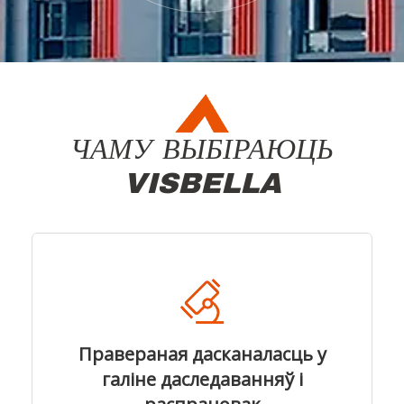
ЧАМУ ВЫБІРАЮЦЬ
VISBELLA
Правераная дасканаласць у
галіне даследаванняў і