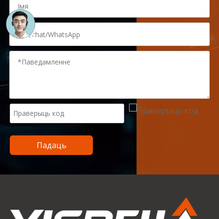
Падаць