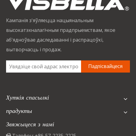
Кампанія з'яўляецца нацыянальным
высокатэхналагічным прадпрыемствам, якое
аб'ядноўвае даследаванні і распрацоўкі,
вытворчасць і продаж.
Падпісвайцеся
Хуткія спасылкі
прадукты
Звяжыцеся з намі
Тэлефон: +86-57-2235-2225
