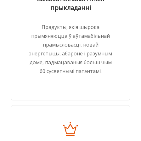
прыкладанні
Прадукты, якія шырока
прымяняюцца ў аўтамабільнай
прамысловасці, новай
энергетыцы, абароне і разумным
доме, падмацаваныя больш чым
60 сусветнымі патэнтамі.