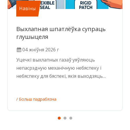
Навіны
Выхлапная шпатлёўка супраць
глушыцеля
04 жніўня 2026 г
Уцечкі выхлапных газаў уяўляюць
непасрэдную механічную небяспеку і
небяспеку для бяспекі, якія выходзяць
далёка за рамкі раздражняльнага шуму.
Пашкоджаная выхлапная сістэма
/ Больш падрабязна
прыводзіць да няўдалых праверак
выкідаў, пагаршэння якасці паветра ў
салоне з-за траплення ўгарнага газу і
страты супрацьціску, што негатыўна