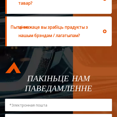
тавар?
Пытанне:
ці можаце вы зрабіць прадукты з
нашым брэндам / лагатыпам?
ПАКІНЬЦЕ НАМ
ПАВЕДАМЛЕННЕ