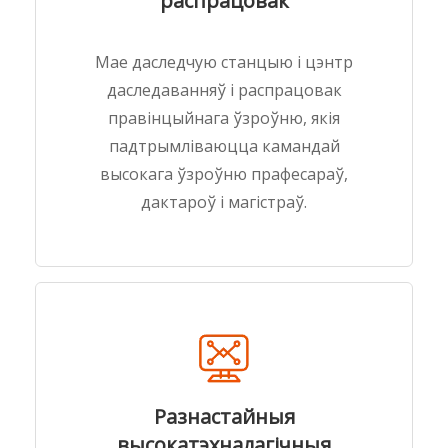
распрацовак
Мае даследчую станцыю і цэнтр
даследаванняў і распрацовак
правінцыйнага ўзроўню, якія
падтрымліваюцца камандай
высокага ўзроўню прафесараў,
дактароў і магістраў.
Разнастайныя
высокатэхналагічныя