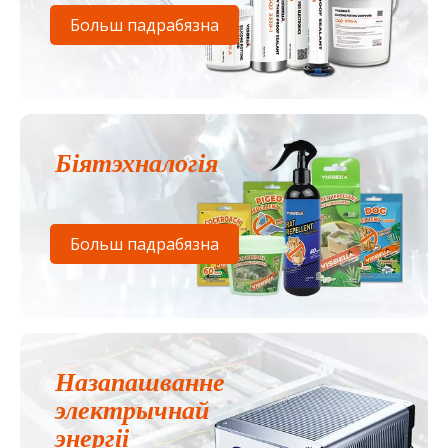
Больш падрабязна
Біятэхналогія
Больш падрабязна
Назапашванне
электрычнай
энергіі