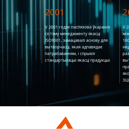
2001
2
У 2001 годзе паспяхова ўкаранілі
У 2
сістэму менеджменту якасці
мі
ISO9001, замацавалі аснову для
160
вытворчасці, якая адпавядае
ін
патрабаванням, і спрыялі
раз
стандартызацыі якасці прадукцыі.
вы
пр
яко
ЗШ