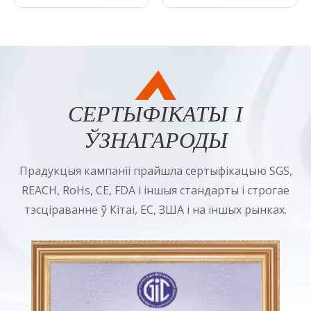
СЕРТЫФІКАТЫ І
ЎЗНАГАРОДЫ​​​​​​​
Прадукцыя кампаніі прайшла сертыфікацыю SGS,
REACH, RoHs, CE, FDA і іншыя стандарты і строгае
тэсціраванне ў Кітаі, ЕС, ЗША і на іншых рынках.