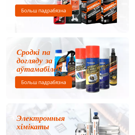
Больш падрабязна
Сродкі па
догляду за
аўтамабілем
Больш падрабязна
Электронныя
хімікаты