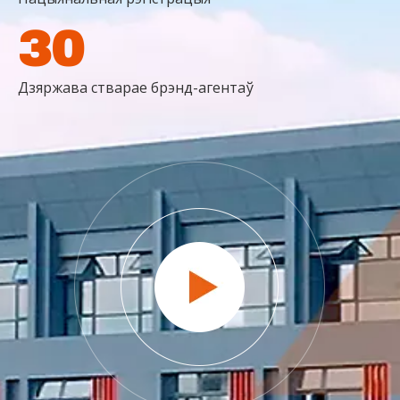
30
Дзяржава стварае брэнд-агентаў