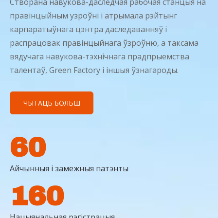
Створана навукова-даследчая рабочая станцыя на
правінцыйным узроўні і атрымала рэйтынг
карпаратыўнага цэнтра даследаванняў і
распрацовак правінцыйнага ўзроўню, а таксама
вядучага навукова-тэхнічнага прадпрыемства
талентаў, Green Factory і іншыя ўзнагароды.
ЧЫТАЦЬ БОЛЬШ
60
Айчынныя і замежныя патэнты
160
Нацыянальная рэгістрацыя