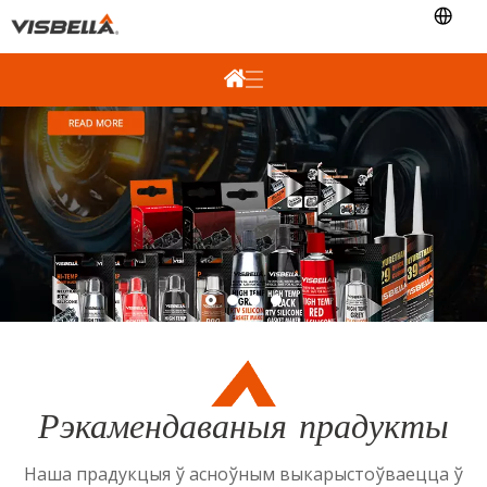
Рэкамендаваныя прадукты
Наша прадукцыя ў асноўным выкарыстоўваецца ў