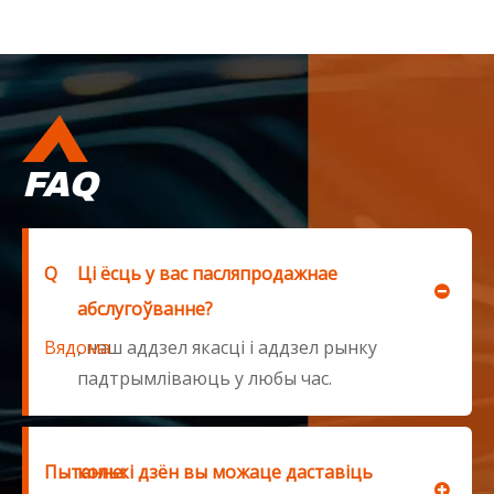
ўплывае на працу рухавіка.
FAQ
Q
Ці ёсць у вас пасляпродажнае
абслугоўванне?
Вядома
, наш аддзел якасці і аддзел рынку
падтрымліваюць у любы час.
Пытанне:
колькі дзён вы можаце даставіць