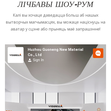
ЛІЧБАВЫ ШОУ-РУМ
Калі вы хочаце даведацца больш аб нашых
вытворчых магчымасцях, вы можаце націснуць на
аватар у сцэне або прыняць маё запрашэнне!