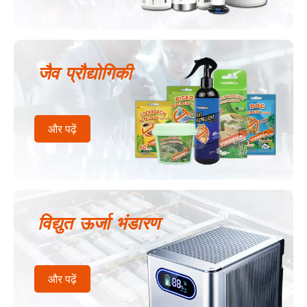
जैव प्रौद्योगिकी
और पढ़ें
विद्युत ऊर्जा भंडारण
और पढ़ें